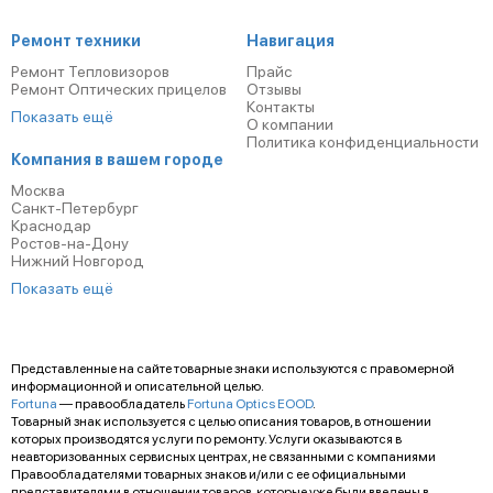
Ремонт техники
Навигация
Ремонт Тепловизоров
Прайс
Ремонт Оптических прицелов
Отзывы
Контакты
Показать ещё
О компании
Политика конфиденциальности
Компания в вашем городе
Москва
Санкт-Петербург
Краснодар
Ростов-на-Дону
Нижний Новгород
Показать ещё
Представленные на сайте товарные знаки используются с правомерной
информационной и описательной целью.
Fortuna
— правообладатель
Fortuna Optics EOOD
.
Товарный знак используется с целью описания товаров, в отношении
которых производятся услуги по ремонту. Услуги оказываются в
неавторизованных сервисных центрах, не связанными с компаниями
Правообладателями товарных знаков и/или с ее официальными
представителями в отношении товаров, которые уже были введены в